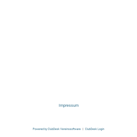
Impressum
Powered by ClubDesk Vereinssoftware
|
ClubDesk Login